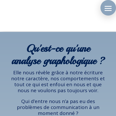
Qu'est-ce qu'une
analyse graphologique ?
Elle nous révèle grâce à notre écriture
notre caractère, nos comportements et
tout ce qui est enfoui en nous et que
nous ne voulons pas toujours voir.
Qui d’entre nous n’a pas eu des
problèmes de communication à un
moment donné ?