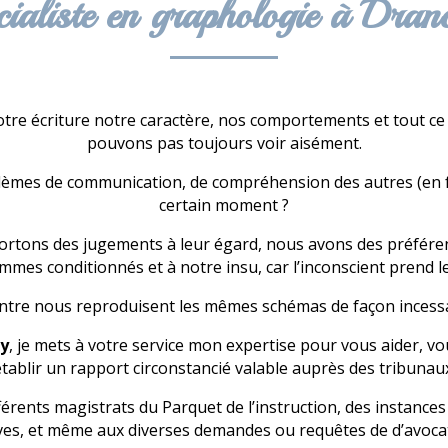
cialiste en graphologie à Dran
tre écriture notre caractère, nos comportements et tout ce
pouvons pas toujours voir aisément.
blèmes de communication, de compréhension des autres (en fa
certain moment ?
rtons des jugements à leur égard, nous avons des préféren
mes conditionnés et à notre insu, car l’inconscient prend l
ntre nous reproduisent les mêmes schémas de façon incessa
y
, je mets à votre service mon expertise pour vous aider, v
tablir un rapport circonstancié valable auprès des tribunau
ifférents magistrats du Parquet de l’instruction, des instance
ves, et même aux diverses demandes ou requêtes de d’avoca