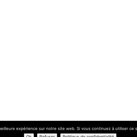
eilleure expérience sur notre site web. Si vous continuez à utiliser ce
lité
Plan du Site
Création Site Internet | VEONEO |
Ok
Refuser
Politique de confidentialité