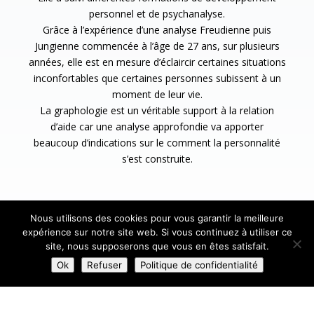
moment de leur vie.
La graphologie est un véritable support à la relation
d’aide car une analyse approfondie va apporter
beaucoup d’indications sur le comment la personnalité
s’est construite.
Nous utilisons des cookies pour vous garantir la meilleure
Mentions Légales
expérience sur notre site web. Si vous continuez à utiliser ce
Politique de Confidentialité
Plan du Site
site, nous supposerons que vous en êtes satisfait.
Création Site Internet | VEONEO |
Ok
Refuser
Politique de confidentialité