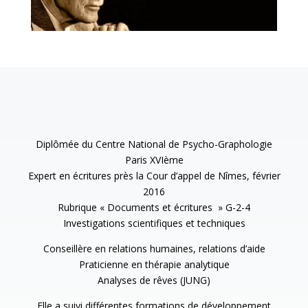
Diplômée du Centre National de Psycho-Graphologie
Paris XVIème
Expert en écritures près la Cour d’appel de Nîmes, février
2016
Rubrique « Documents et écritures » G-2-4
Investigations scientifiques et techniques
Conseillère en relations humaines, relations d’aide
Praticienne en thérapie analytique
Analyses de rêves (JUNG)
Elle a suivi différentes formations de développement
personnel et de psychanalyse.
Grâce à l’expérience d’une analyse Freudienne puis
Jungienne commencée à l’âge de 27 ans, sur plusieurs
années, elle est en mesure d’éclaircir certaines situations
inconfortables que certaines personnes subissent à un