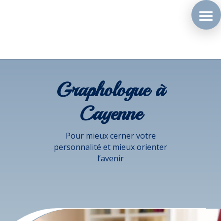
Graphologue à
Cayenne
Pour mieux cerner votre
personnalité et mieux orienter
l’avenir