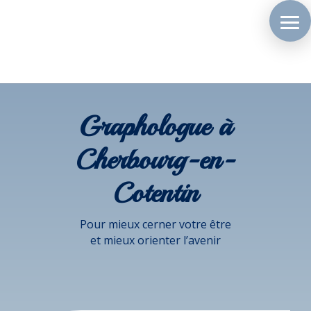
Graphologue à
Cherbourg-en-
Cotentin
Pour mieux cerner votre être
et mieux orienter l’avenir