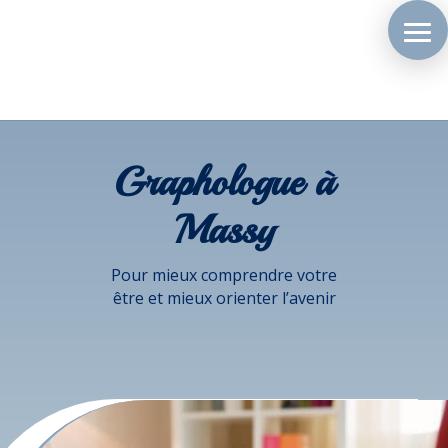
Graphologue à
Massy
Pour mieux comprendre votre
être et mieux orienter l’avenir