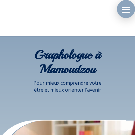
Graphologue à
Mamoudzou
Pour mieux comprendre votre
être et mieux orienter l’avenir