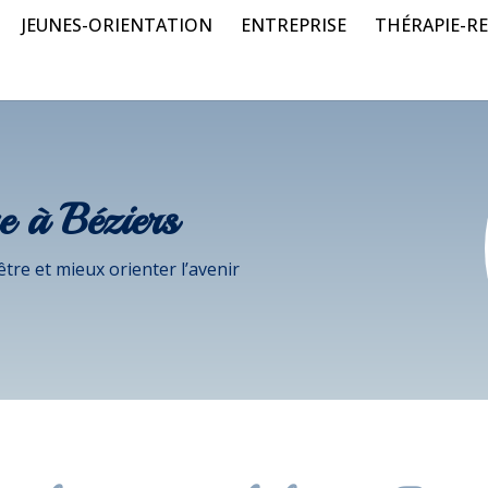
JEUNES-ORIENTATION
ENTREPRISE
THÉRAPIE-RE
e à Béziers
re et mieux orienter l’avenir