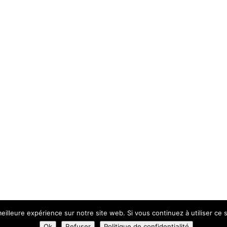
eilleure expérience sur notre site web. Si vous continuez à utiliser ce
lité
Plan du Site
Création Site Internet | VEONEO |
Ok
Refuser
Politique de confidentialité