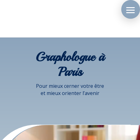
Graphologue à
Paris
Pour mieux cerner votre être
et mieux orienter l’avenir