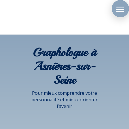
Graphologue à
Asnières-sur-
Seine
Pour mieux comprendre votre
personnalité et mieux orienter
l’avenir