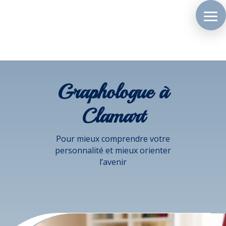
Graphologue à
Clamart
Pour mieux comprendre votre
personnalité et mieux orienter
l’avenir