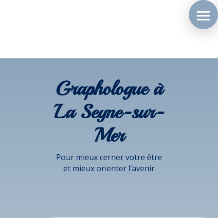
Graphologue à
La Seyne-sur-
Mer
Pour mieux cerner votre être
et mieux orienter l’avenir