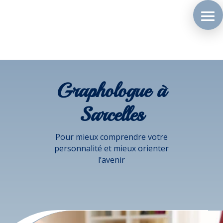
Graphologue à
Sarcelles
Pour mieux comprendre votre
personnalité et mieux orienter
l’avenir