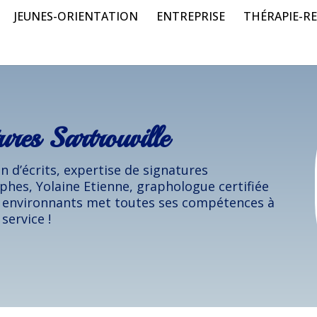
JEUNES-ORIENTATION
ENTREPRISE
THÉRAPIE-RE
ures Sartrouville
 d’écrits, expertise de signatures
phes, Yolaine Etienne, graphologue certifiée
s environnants met toutes ses compétences à
 service !