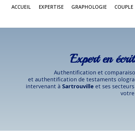
ACCUEIL
EXPERTISE
GRAPHOLOGIE
COUPLE
Expert en écrit
Authentification et comparaison
et authentification de testaments ologra
intervenant à
Sartrouville
et ses secteur
votre