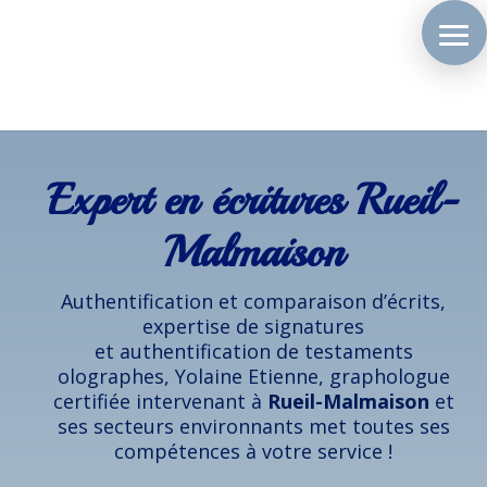
Expert en écritures Rueil-
Malmaison
Authentification et comparaison d’écrits,
expertise de signatures
et authentification de testaments
olographes, Yolaine Etienne, graphologue
certifiée intervenant à
Rueil-Malmaison
et
ses secteurs environnants met toutes ses
compétences à votre service !