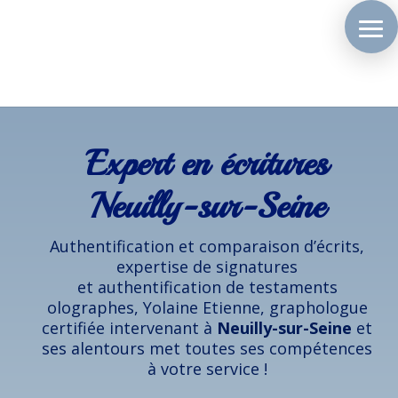
Expert en écritures
Neuilly-sur-Seine
Authentification et comparaison d’écrits,
expertise de signatures
et authentification de testaments
olographes, Yolaine Etienne, graphologue
certifiée intervenant à
Neuilly-sur-Seine
et
ses alentours met toutes ses compétences
à votre service !