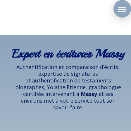
Expert en écritures Massy
Authentification et comparaison d’écrits,
expertise de signatures
et authentification de testaments
olographes, Yolaine Etienne, graphologue
certifiée intervenant à
Massy
et ses
environs met à votre service tout son
savoir-faire.