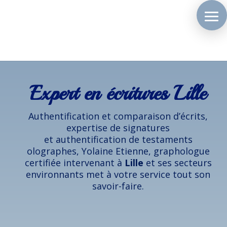
Expert en écritures Lille
Authentification et comparaison d’écrits,
expertise de signatures
et authentification de testaments
olographes, Yolaine Etienne, graphologue
certifiée intervenant à
Lille
et ses secteurs
environnants met à votre service tout son
savoir-faire.