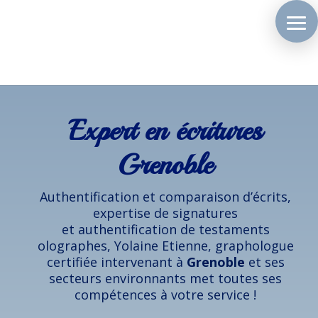
Expert en écritures
Grenoble
Authentification et comparaison d’écrits,
expertise de signatures
et authentification de testaments
olographes, Yolaine Etienne, graphologue
certifiée intervenant à
Grenoble
et ses
secteurs environnants met toutes ses
compétences à votre service !