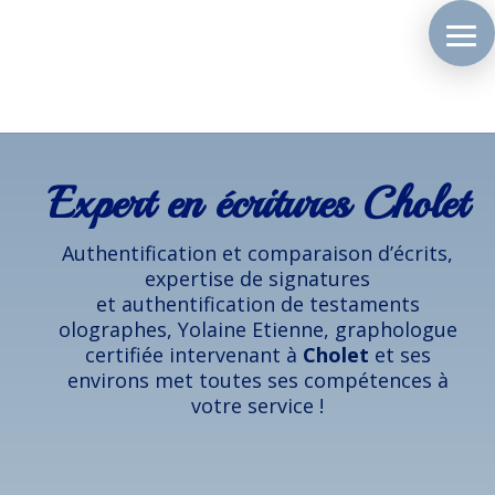
Expert en écritures Cholet
Authentification et comparaison d’écrits,
expertise de signatures
et authentification de testaments
olographes, Yolaine Etienne, graphologue
certifiée intervenant à
Cholet
et ses
environs met toutes ses compétences à
votre service !