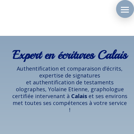
Expert en écritures Calais
Authentification et comparaison d’écrits,
expertise de signatures
et authentification de testaments
olographes, Yolaine Etienne, graphologue
certifiée intervenant à
Calais
et ses environs
met toutes ses compétences à votre service
!