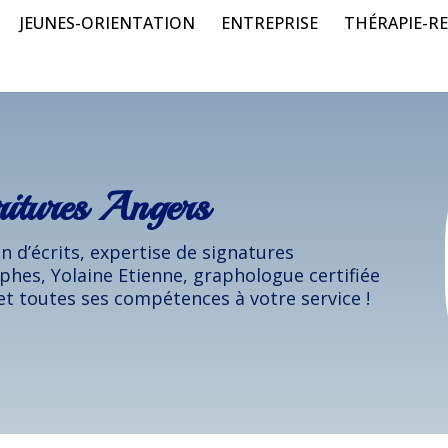
JEUNES-ORIENTATION
ENTREPRISE
THÉRAPIE-RE
ritures Angers
 d’écrits, expertise de signatures
phes, Yolaine Etienne, graphologue certifiée
t toutes ses compétences à votre service !