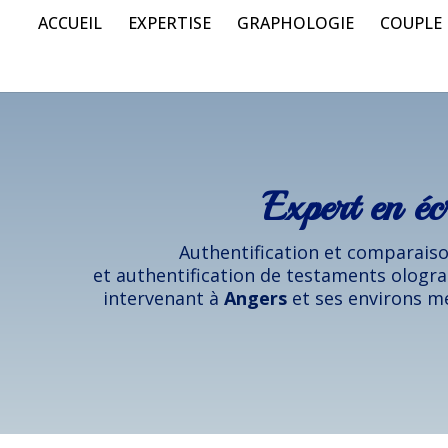
ACCUEIL
EXPERTISE
GRAPHOLOGIE
COUPLE
Expert en éc
Authentification et comparaison
et authentification de testaments ologra
intervenant à
Angers
et ses environs me