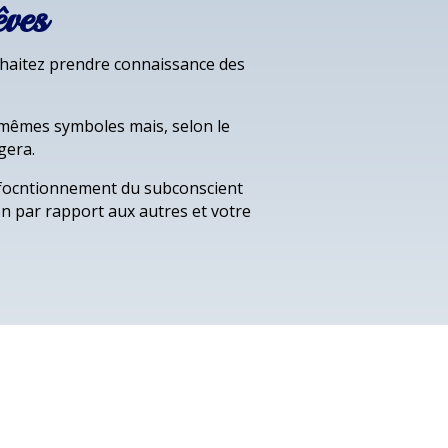
êves
ouhaitez prendre connaissance des
s mêmes symboles mais, selon le
gera.
 focntionnement du subconscient
on par rapport aux autres et votre