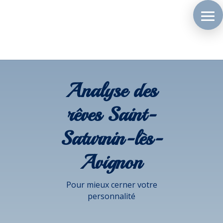
Analyse des
rêves Saint-
Saturnin-lès-
Avignon
Pour mieux cerner votre
personnalité