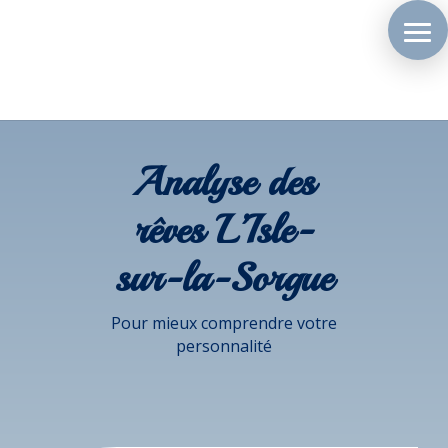
Analyse des
rêves L’Isle-
sur-la-Sorgue
Pour mieux comprendre votre
personnalité