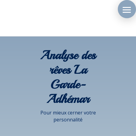
Analyse des
rêves La
Garde-
Adhémar
Pour mieux cerner votre
personnalité