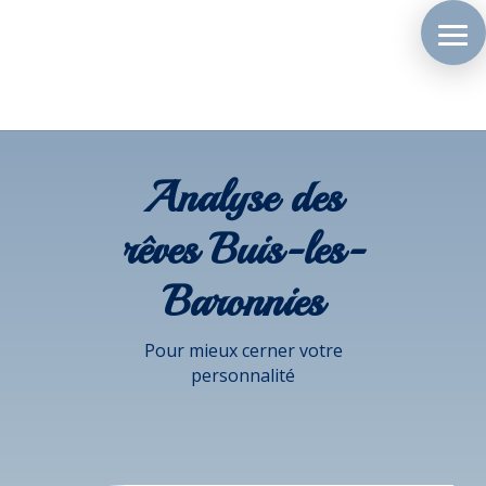
Analyse des
rêves Buis-les-
Baronnies
Pour mieux cerner votre
personnalité